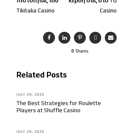
πιστότητας του
κέρδη σας στο TG
Tikitaka Casino
Casino
0
Shares
Related Posts
JULY 29, 2025
The Best Strategies for Roulette
Players at Shuffle Casino
JULY 29, 2025