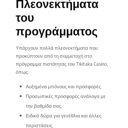
Πλεονεκτήματα
του
προγράμματος
Υπάρχουν πολλά πλεονεκτήματα που
προκύπτουν από τη συμμετοχή στο
πρόγραμμα πιστότητας του Tikitaka Casino,
όπως:
Αυξημένα μπόνους και προσφορές.
Προσωπικές προσφορές ανάλογα με
την βαθμίδα σας.
Ειδικά δώρα για γενέθλια και άλλες
περιστάσεις.