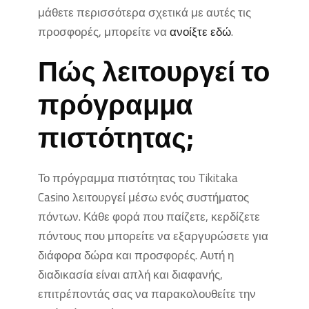
μάθετε περισσότερα σχετικά με αυτές τις
προσφορές, μπορείτε να
ανοίξτε εδώ
.
Πώς λειτουργεί το
πρόγραμμα
πιστότητας;
Το πρόγραμμα πιστότητας του Tikitaka
Casino λειτουργεί μέσω ενός συστήματος
πόντων. Κάθε φορά που παίζετε, κερδίζετε
πόντους που μπορείτε να εξαργυρώσετε για
διάφορα δώρα και προσφορές. Αυτή η
διαδικασία είναι απλή και διαφανής,
επιτρέποντάς σας να παρακολουθείτε την