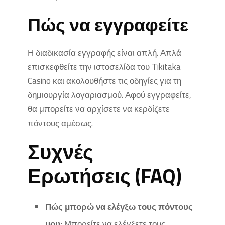
Πώς να εγγραφείτε
Η διαδικασία εγγραφής είναι απλή. Απλά
επισκεφθείτε την ιστοσελίδα του Tikitaka
Casino και ακολουθήστε τις οδηγίες για τη
δημιουργία λογαριασμού. Αφού εγγραφείτε,
θα μπορείτε να αρχίσετε να κερδίζετε
πόντους αμέσως.
Συχνές
Ερωτήσεις (FAQ)
Πώς μπορώ να ελέγξω τους πόντους
μου;
Μπορείτε να ελέγξετε τους