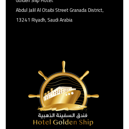
Golden Ship Hotel.
Abdul Jalil Al Otaibi Street Granada District, ‎
13241 Riyadh, Saudi Arabia