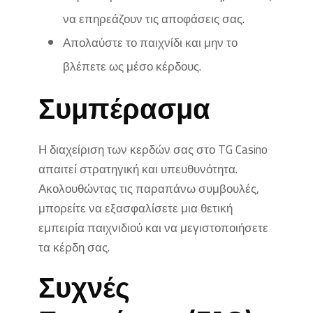
να επηρεάζουν τις αποφάσεις σας.
Απολαύστε το παιχνίδι και μην το
βλέπετε ως μέσο κέρδους.
Συμπέρασμα
Η διαχείριση των κερδών σας στο TG Casino
απαιτεί στρατηγική και υπευθυνότητα.
Ακολουθώντας τις παραπάνω συμβουλές,
μπορείτε να εξασφαλίσετε μια θετική
εμπειρία παιχνιδιού και να μεγιστοποιήσετε
τα κέρδη σας.
Συχνές