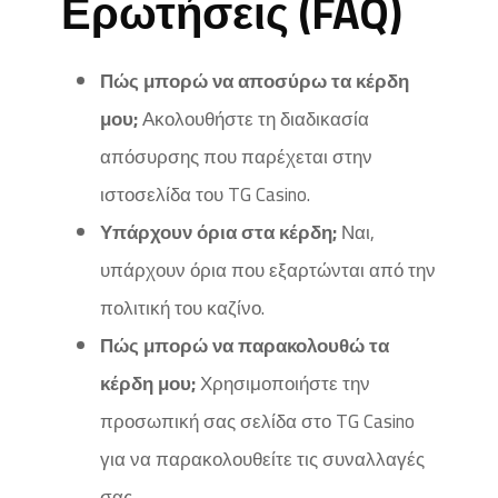
Ερωτήσεις (FAQ)
Πώς μπορώ να αποσύρω τα κέρδη
μου;
Ακολουθήστε τη διαδικασία
απόσυρσης που παρέχεται στην
ιστοσελίδα του TG Casino.
Υπάρχουν όρια στα κέρδη;
Ναι,
υπάρχουν όρια που εξαρτώνται από την
πολιτική του καζίνο.
Πώς μπορώ να παρακολουθώ τα
κέρδη μου;
Χρησιμοποιήστε την
προσωπική σας σελίδα στο TG Casino
για να παρακολουθείτε τις συναλλαγές
σας.