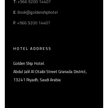
T
: +966 9200 14407
E
: Book@goldenshiphotel
F
: +966 9200 14407
HOTEL ADDRESS
Golden Ship Hotel.
Abdul Jalil Al Otaibi Street Granada District, ‎
13241 Riyadh, Saudi Arabia