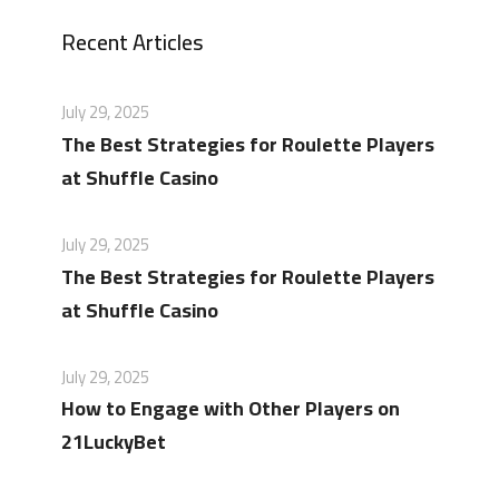
Recent Articles
July 29, 2025
The Best Strategies for Roulette Players
at Shuffle Casino
July 29, 2025
The Best Strategies for Roulette Players
at Shuffle Casino
July 29, 2025
How to Engage with Other Players on
21LuckyBet