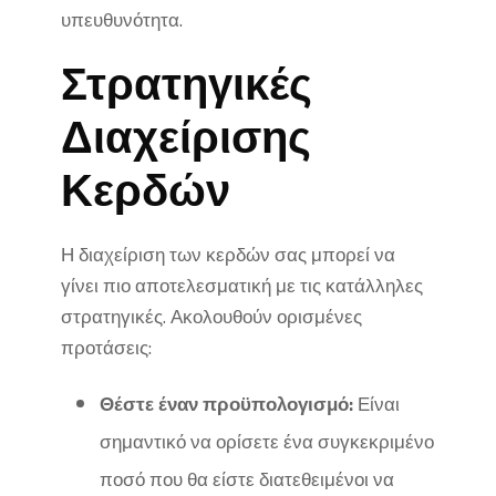
υπευθυνότητα.
Στρατηγικές
Διαχείρισης
Κερδών
Η διαχείριση των κερδών σας μπορεί να
γίνει πιο αποτελεσματική με τις κατάλληλες
στρατηγικές. Ακολουθούν ορισμένες
προτάσεις:
Θέστε έναν προϋπολογισμό:
Είναι
σημαντικό να ορίσετε ένα συγκεκριμένο
ποσό που θα είστε διατεθειμένοι να