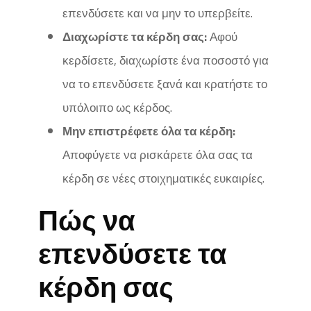
επενδύσετε και να μην το υπερβείτε.
Διαχωρίστε τα κέρδη σας:
Αφού
κερδίσετε, διαχωρίστε ένα ποσοστό για
να το επενδύσετε ξανά και κρατήστε το
υπόλοιπο ως κέρδος.
Μην επιστρέφετε όλα τα κέρδη:
Αποφύγετε να ρισκάρετε όλα σας τα
κέρδη σε νέες στοιχηματικές ευκαιρίες.
Πώς να
επενδύσετε τα
κέρδη σας